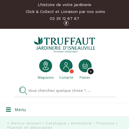
L'histoire de votre jardinerie
Click & Collect et Livraison par nos soins
02 35 12 67 67
0
Magasins
Compte
Panier
Menu
< Retour
Accueil
›
Catalogue
›
Animalerie
›
Poissons
›
Plantes et décoration