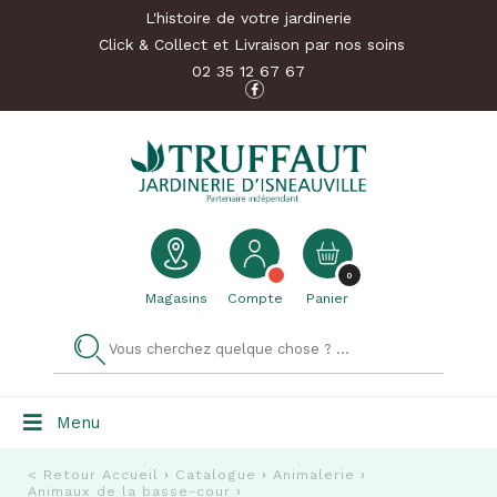
L'histoire de votre jardinerie
Click & Collect et Livraison par nos soins
02 35 12 67 67
0
Magasins
Compte
Panier
Menu
< Retour
Accueil
›
Catalogue
›
Animalerie
›
Animaux de la basse-cour
›