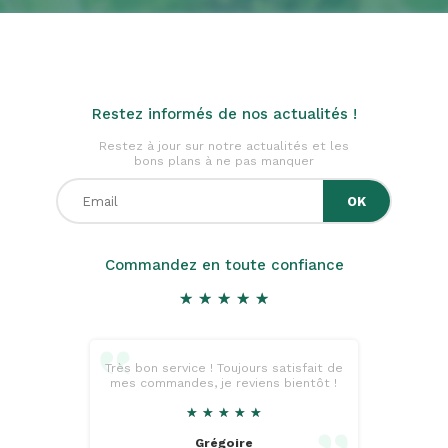
Restez informés de nos actualités !
Restez à jour sur notre actualités et les
bons plans à ne pas manquer
Commandez en toute confiance
★
★
★
★
★
★
★
★
★
★
Très bon service ! Toujours satisfait de
mes commandes, je reviens bientôt !
★
★
★
★
★
★
★
★
★
★
Grégoire