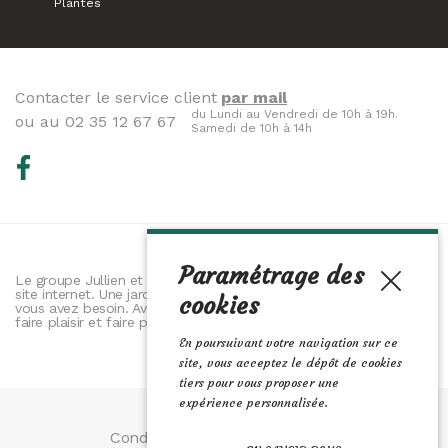
Plantes
Contacter le service client
par mail
du Lundi au Vendredi de 10h à 19h.
ou au 02 35 12 67 67
Samedi de 10h à 14h
Paramétrage des
Le groupe Jullien et ses jardineries vous proposent leur nouveau
site internet. Une jardinerie 2.0. Vous y retrouverez tout ce dont
cookies
vous avez besoin. Avec nos trois univers il y a tout pour vous
faire plaisir et faire plaisir. Jardin, animalerie et maison.
En poursuivant votre navigation sur ce
site, vous acceptez le dépôt de cookies
tiers pour vous proposer une
expérience personnalisée.
Conditions Générales de Vente