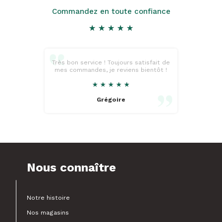
Commandez en toute confiance
★
★
★
★
★
★
★
★
★
★
Très bon service ! Toujours satisfait de
mes commandes, je reviens bientôt !
★
★
★
★
★
★
★
★
★
★
Grégoire
Nous connaître
Notre histoire
Nos magasins