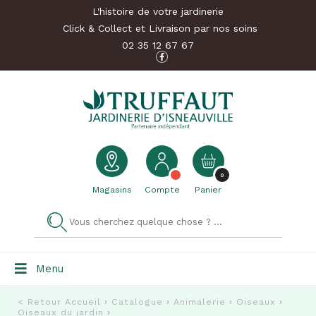
L'histoire de votre jardinerie
Click & Collect et Livraison par nos soins
02 35 12 67 67
0
Magasins
Compte
Panier
Menu
< Retour
Accueil
›
Catalogue
›
Animalerie
›
Oiseaux
›
Oiseaux du jardin
›